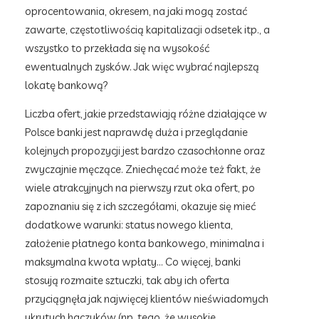
oprocentowania, okresem, na jaki mogą zostać
zawarte, częstotliwością kapitalizacji odsetek itp., a
wszystko to przekłada się na wysokość
ewentualnych zysków. Jak więc wybrać najlepszą
lokatę bankową?
Liczba ofert, jakie przedstawiają różne działające w
Polsce banki jest naprawdę duża i przeglądanie
kolejnych propozycji jest bardzo czasochłonne oraz
zwyczajnie męczące. Zniechęcać może też fakt, że
wiele atrakcyjnych na pierwszy rzut oka ofert, po
zapoznaniu się z ich szczegółami, okazuje się mieć
dodatkowe warunki: status nowego klienta,
założenie płatnego konta bankowego, minimalna i
maksymalna kwota wpłaty… Co więcej, banki
stosują rozmaite sztuczki, tak aby ich oferta
przyciągnęła jak najwięcej klientów nieświadomych
ukrytych haczyków (np. tego, że wysokie