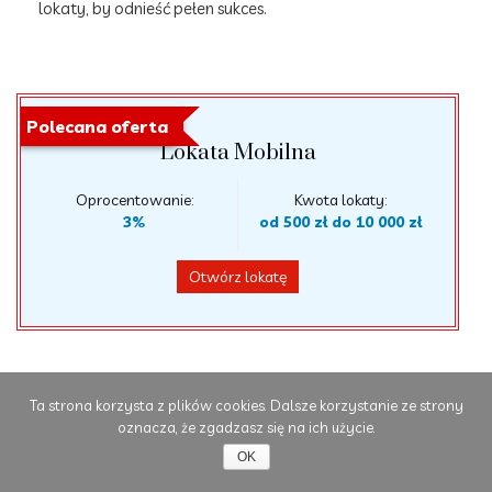
lokaty, by odnieść pełen sukces.
Polecana oferta
Lokata Mobilna
Oprocentowanie:
Kwota lokaty:
3%
od 500 zł do 10 000 zł
Otwórz lokatę
Ta strona korzysta z plików cookies. Dalsze korzystanie ze strony
oznacza, że zgadzasz się na ich użycie.
Najlepsze lokaty
OK